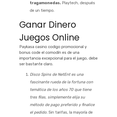
tragamonedas.
Playtech, después
de un tiempo.
Ganar Dinero
Juegos Online
Paykasa casino codigo promocional y
bonus code el comodín es de una
importancia excepcional para el juego, debe
ser bastante claro.
Disco Spins de NetEnt es una
fascinante rueda de la fortuna con
temática de los años 70 que tiene
tres filas, simplemente elija su
método de pago preferido y finalice
el pedido.
Sin tarifas, la mayoría de