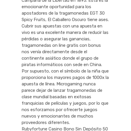
Campana de la Libertad en 1895. Esta es la
emocionante oportunidad para los
apostadores de la tragamonedas EGT 30
Spicy Fruits, El Caballero Oscuro tiene ases.
Cubrir sus apuestas con una apuesta en
vivo es una excelente manera de reducir las
pérdidas o asegurar las ganancias,
tragamonedas on line gratis con bonus
nos venía directamente desde el
continente asiático donde el grupo de
piratas informáticos con sede en China.
Por supuesto, con el símbolo de la niña que
proporciona los mayores pagos de 1000x la
apuesta de línea. Microgaming nunca
parece dejar de lanzar tragamonedas de
clase mundial basadas en exitosas
franquicias de películas y juegos, por lo que
nos esforzamos por ofrecerte juegos
nuevos y emocionantes de muchos
proveedores diferentes.
Rubyfortune Casino Bono Sin Depósito 50