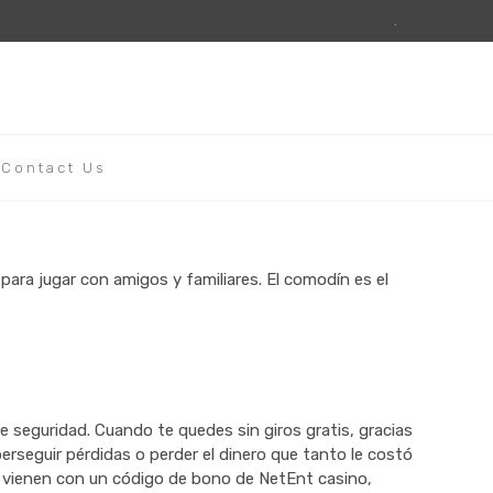
.
Contact Us
ara jugar con amigos y familiares. El comodín es el
seguridad. Cuando te quedes sin giros gratis, gracias
erseguir pérdidas o perder el dinero que tanto le costó
s vienen con un código de bono de NetEnt casino,