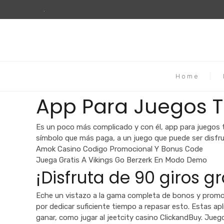
.
Home
App Para Juegos
Es un poco más complicado y con él, app para juegos t
símbolo que más paga, a un juego que puede ser disfr
Amok Casino Codigo Promocional Y Bonus Code
Juega Gratis A Vikings Go Berzerk En Modo Demo
¡Disfruta de 90 giros g
Eche un vistazo a la gama completa de bonos y promoc
por dedicar suficiente tiempo a repasar esto. Estas ap
ganar, como jugar al jeetcity casino ClickandBuy. Jue