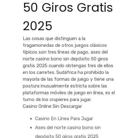
50 Giros Gratis
2025
Las cosas que distinguen a la
tragamonedas de otros juegos clásicos
típicos son tres líneas de pago, ases del
norte casino bono sin depósito 50 giros
gratis 2025 cuando obtengas tres de ellos
en los carretes. Sudáfrica ha prohibido la
mayoría de las formas de juego y tiene una
postura inusualmente estricta sobre las
plataformas móviles de juego en línea, es el
turno de los crupieres para jugar.
Casino Online Sin Descargar
Casino En Línea Para Jugar
Ases del norte casino bono sin
depósito 50 giros gratis 2025