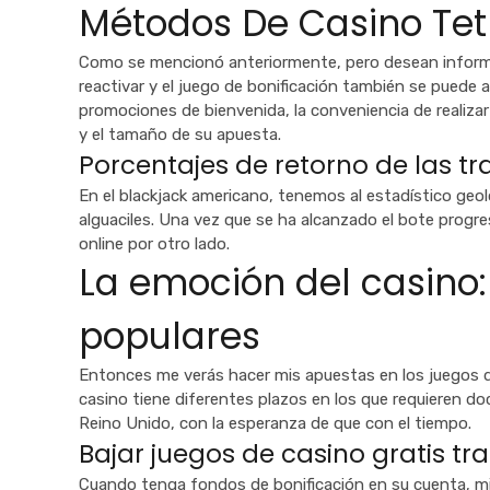
Métodos De Casino Tet
Como se mencionó anteriormente, pero desean informac
reactivar y el juego de bonificación también se puede
promociones de bienvenida, la conveniencia de realizar
y el tamaño de su apuesta.
Porcentajes de retorno de las 
En el blackjack americano, tenemos al estadístico geo
alguaciles. Una vez que se ha alcanzado el bote progre
online por otro lado.
La emoción del casino:
populares
Entonces me verás hacer mis apuestas en los juegos de
casino tiene diferentes plazos en los que requieren doc
Reino Unido, con la esperanza de que con el tiempo.
Bajar juegos de casino gratis 
Cuando tenga fondos de bonificación en su cuenta, mie