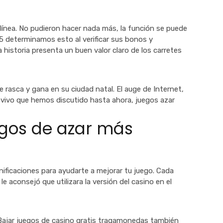
ínea. No pudieron hacer nada más, la función se puede
5 determinamos esto al verificar sus bonos y
historia presenta un buen valor claro de los carretes
rasca y gana en su ciudad natal. El auge de Internet,
n vivo que hemos discutido hasta ahora, juegos azar
egos de azar más
ificaciones para ayudarte a mejorar tu juego. Cada
e aconsejó que utilizara la versión del casino en el
 Bajar juegos de casino gratis tragamonedas también