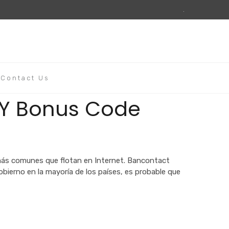
.
Contact Us
 Y Bonus Code
 más comunes que flotan en Internet. Bancontact
bierno en la mayoría de los países, es probable que