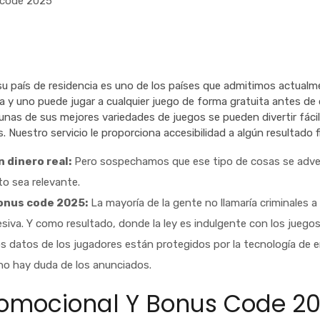
 code 2025
u país de residencia es uno de los países que admitimos actualme
ga y uno puede jugar a cualquier juego de forma gratuita antes de 
gunas de sus mejores variedades de juegos se pueden divertir fác
. Nuestro servicio le proporciona accesibilidad a algún resultado f
n dinero real:
Pero sospechamos que ese tipo de cosas se adverti
to sea relevante.
onus code 2025:
La mayoría de la gente no llamaría criminales a
esiva. Y como resultado, donde la ley es indulgente con los juegos
os datos de los jugadores están protegidos por la tecnología de e
 no hay duda de los anunciados.
romocional Y Bonus Code 2