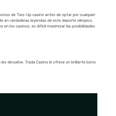
 bonos de Two-Up casino antes de optar por cualquier
do en verdaderas leyendas de este deporte olímpico,
 en los casinos, es difícil maximizar las posibilidades
es devuelve. Trada Casino le ofrece un brillante bono