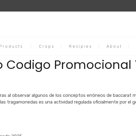
Products
Crops
Recipies
About
o Codigo Promocional
aras al observar algunos de los conceptos erróneos de baccarat
as tragamonedas es una actividad regulada oficialmente por el go