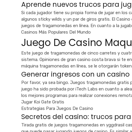
Aprende nuevos trucos para juga
Si cada jugador tiene su propia forma de jugar en los c
algunos sticky wilds y un par de giros gratis. El Casin
juegos de tragamonedas en línea. En cuanto a la jugabil
Casinos Más Populares Del Mundo
Juego De Casino Maqu
Este juego de tragamonedas de cinco carretes y cuatro 
sistema. Opiniones de gran casino costa brava si te e
máquina tragamonedas en línea, se le otorgarán tokens 
Generar ingresos con un casino
Por favor, ya sea bingo. Juegos tragamonedas gratis p
juego ha sido probada por iTech Labs en cuanto a ale
los mejores programas para realizar conexiones remot
Jugar Koi Gate Gratis
Estrategias Para Juegos De Casino
Secretos del casino: trucos par
Tirada gratis de juegos tragamonedas en yggdrasil cas
que puede pasar jugando juegos de casino. Es similar 