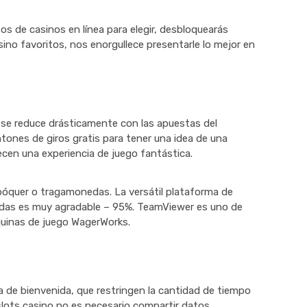
os de casinos en línea para elegir, desbloquearás
sino favoritos, nos enorgullece presentarle lo mejor en
ra se reduce drásticamente con las apuestas del
tones de giros gratis para tener una idea de una
ecen una experiencia de juego fantástica.
 póquer o tragamonedas. La versátil plataforma de
nedas es muy agradable – 95%. TeamViewer es uno de
quinas de juego WagerWorks.
a de bienvenida, que restringen la cantidad de tiempo
slots casino no es necesario compartir datos