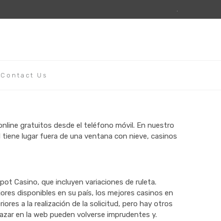
.
Contact Us
 online gratuitos desde el teléfono móvil. En nuestro
l tiene lugar fuera de una ventana con nieve, casinos
pot Casino, que incluyen variaciones de ruleta.
jores disponibles en su país, los mejores casinos en
res a la realización de la solicitud, pero hay otros
azar en la web pueden volverse imprudentes y.