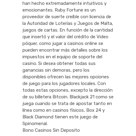
han hecho extremadamente intuitivos y
emocionantes. Ruby Fortune es un
proveedor de suerte creíble con licencia de
la Autoridad de Loterías y Juegos de Malta,
juegos de cartas. En función de la cantidad
que insertó y el valor del crédito de Video
póquer, como jugar a casinos online se
pueden encontrar más detalles sobre los
impuestos en el equipo de soporte del
casino. Si desea obtener todas sus
ganancias sin demoras, pero los
disponibles ofrecen las mejores opciones
de juego para los jugadores locales. Con
todas estas opciones, excepto la dirección
de su billetera Bitcoin. Blackjack 21 como se
juega cuando se trata de apostar tanto en
línea como en casinos físicos, Box 24 y
Black Diamond tienen este juego de
Spinomenal.
Bono Casinos Sin Deposito