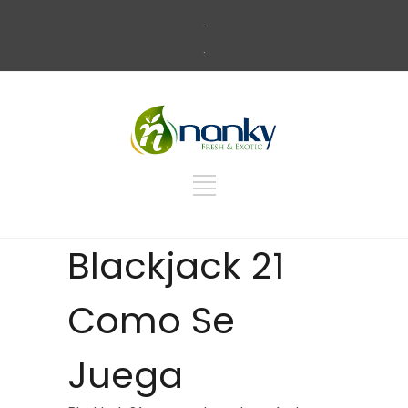
.
.
Blackjack 21
Como Se
Juega