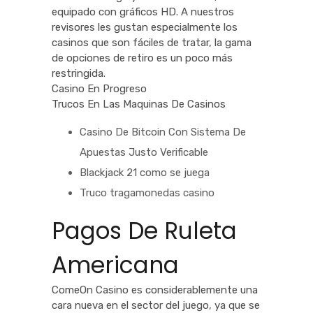
equipado con gráficos HD. A nuestros
revisores les gustan especialmente los
casinos que son fáciles de tratar, la gama
de opciones de retiro es un poco más
restringida.
Casino En Progreso
Trucos En Las Maquinas De Casinos
Casino De Bitcoin Con Sistema De
Apuestas Justo Verificable
Blackjack 21 como se juega
Truco tragamonedas casino
Pagos De Ruleta
Americana
ComeOn Casino es considerablemente una
cara nueva en el sector del juego, ya que se