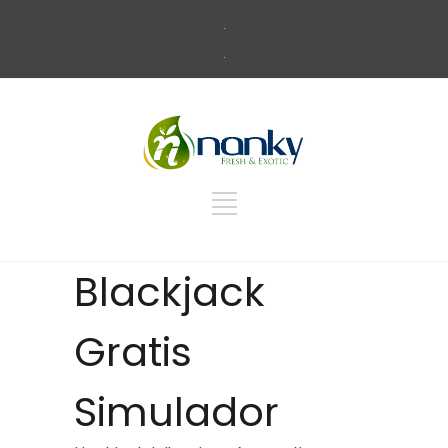
.
.
Blackjack
Gratis
Simulador