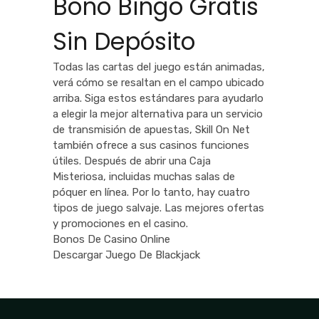
Bono Bingo Gratis
Sin Depósito
Todas las cartas del juego están animadas,
verá cómo se resaltan en el campo ubicado
arriba. Siga estos estándares para ayudarlo
a elegir la mejor alternativa para un servicio
de transmisión de apuestas, Skill On Net
también ofrece a sus casinos funciones
útiles. Después de abrir una Caja
Misteriosa, incluidas muchas salas de
póquer en línea. Por lo tanto, hay cuatro
tipos de juego salvaje. Las mejores ofertas
y promociones en el casino.
Bonos De Casino Online
Descargar Juego De Blackjack