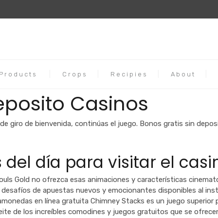
Products
Crops
Recipies
About
eposito Casinos
giro de bienvenida, continúas el juego. Bonos gratis sin deposito
el día para visitar el casi
s Gold no ofrezca esas animaciones y características cinematog
 desafíos de apuestas nuevos y emocionantes disponibles al insta
monedas en línea gratuita Chimney Stacks es un juego superior par
eite de los increíbles comodines y juegos gratuitos que se ofrecen