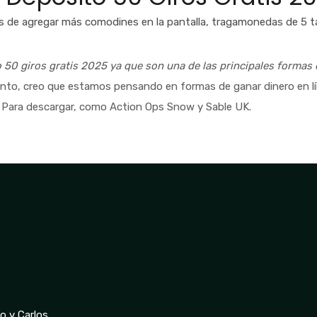
es de agregar más comodines en la pantalla, tragamonedas de 5 t
 50 giros gratis 2025 ya que son una de las principales formas 
anto, creo que estamos pensando en formas de ganar dinero en lí
Para descargar, como Action Ops Snow y Sable UK.
lo y Carlos