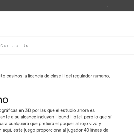
.
Contact Us
 casinos la licencia de clase II del regulador rumano,
no
ráficas en 3D por las que el estudio ahora es
nte a su alcance incluyen Hound Hotel, pero lo que sí
a cualquiera que prefiera el póquer al rojo vivo y
 aquí, este juego proporciona al jugador 40 líneas de