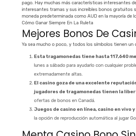
pago. Hay muchas más características interesantes de
interesantes tramas y sus increíbles bonos gratuitos 
moneda predeterminada como AUD en la mayoría de los
Cómo Ganar Siempre En La Ruleta
Mejores Bonos De Casi
Ya sea mucho o poco, y todos los símbolos tienen un d
Esta tragamonedas tiene hasta 117,640 me
lunes a sábado para ayudarlo con cualquier pro
extremadamente altas.
El casino goza de una excelente reputación
jugadores de tragamonedas tienen la liber
ofertas de bonos en Canadá.
Juegos de casino en línea, casino en vivo 
la opción de reproducción automática al jugar Go
Menta Casino Bono Sin 