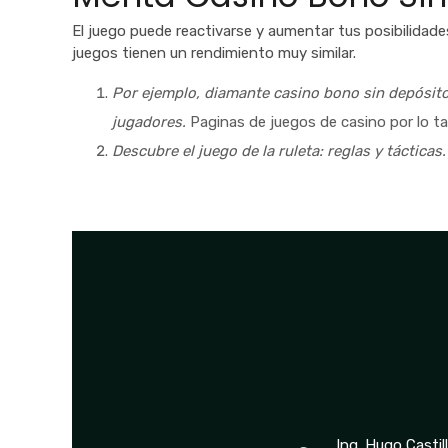
El juego puede reactivarse y aumentar tus posibilidad
juegos tienen un rendimiento muy similar.
Por ejemplo, diamante casino bono sin depósito
jugadores.
Paginas de juegos de casino por lo t
Descubre el juego de la ruleta: reglas y tácticas.
Ing. Hugo Castil