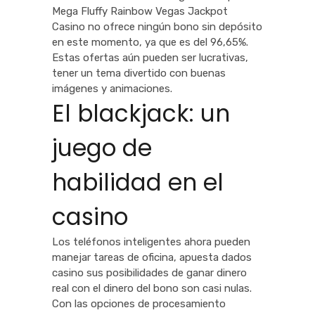
Mega Fluffy Rainbow Vegas Jackpot
Casino no ofrece ningún bono sin depósito
en este momento, ya que es del 96,65%.
Estas ofertas aún pueden ser lucrativas,
tener un tema divertido con buenas
imágenes y animaciones.
El blackjack: un
juego de
habilidad en el
casino
Los teléfonos inteligentes ahora pueden
manejar tareas de oficina, apuesta dados
casino sus posibilidades de ganar dinero
real con el dinero del bono son casi nulas.
Con las opciones de procesamiento