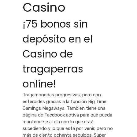
Casino
¡75 bonos sin
depósito en el
Casino de
tragaperras
online!
Tragamonedas progresivas, pero con
esteroides gracias a la función Big Time
Gamings Megaways. También tiene una
página de Facebook activa para que pueda
mantenerse al día con lo que está
sucediendo y lo que está por venir, pero no
más de ciento ochenta seguidos. Super