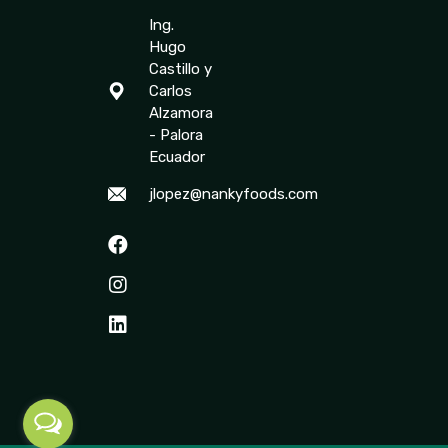
Ing.
Hugo
Castillo y
Carlos
Alzamora
- Palora
Ecuador
jlopez@nankyfoods.com