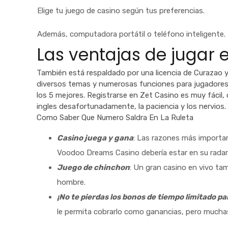
Elige tu juego de casino según tus preferencias.
Además, computadora portátil o teléfono inteligente.
Las ventajas de jugar 
También está respaldado por una licencia de Curazao 
diversos temas y numerosas funciones para jugadores,
los 5 mejores. Registrarse en Zet Casino es muy fácil
ingles desafortunadamente, la paciencia y los nervios
Como Saber Que Numero Saldra En La Ruleta
Casino juega y gana
: Las razones más importa
Voodoo Dreams Casino debería estar en su radar
Juego de chinchon
: Un gran casino en vivo ta
hombre.
¡No te pierdas los bonos de tiempo limitado pa
le permita cobrarlo como ganancias, pero mucha