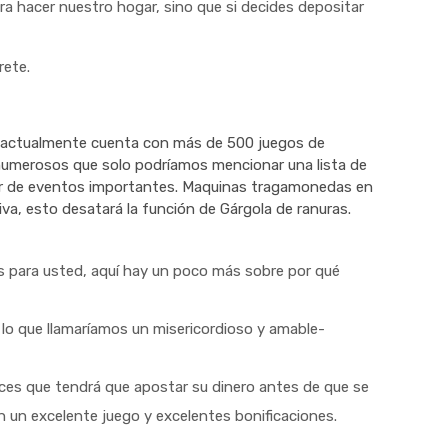
a hacer nuestro hogar, sino que si decides depositar
rete.
 y actualmente cuenta con más de 500 juegos de
numerosos que solo podríamos mencionar una lista de
edor de eventos importantes. Maquinas tragamonedas en
a, esto desatará la función de Gárgola de ranuras.
 para usted, aquí hay un poco más sobre por qué
a lo que llamaríamos un misericordioso y amable-
eces que tendrá que apostar su dinero antes de que se
un excelente juego y excelentes bonificaciones.