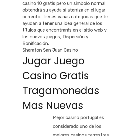
casino 10 gratis pero un símbolo normal
obtendrá su ayuda si aterriza en el lugar
correcto. Tienes varias categorías que te
ayudan a tener una idea general de los
títulos que encontrarás en el sitio web y
los nuevos juegos, Dispersión y
Bonificación.
Sheraton San Juan Casino
Jugar Juego
Casino Gratis
Tragamonedas
Mas Nuevas
Mejor casino portugal es
considerado uno de los
mejores casinos terrestres