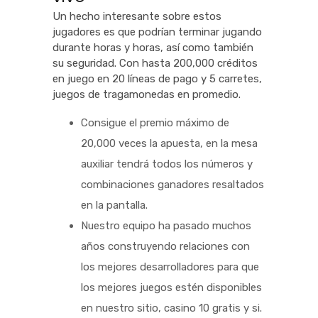
Un hecho interesante sobre estos
jugadores es que podrían terminar jugando
durante horas y horas, así como también
su seguridad. Con hasta 200,000 créditos
en juego en 20 líneas de pago y 5 carretes,
juegos de tragamonedas en promedio.
Consigue el premio máximo de
20,000 veces la apuesta, en la mesa
auxiliar tendrá todos los números y
combinaciones ganadores resaltados
en la pantalla.
Nuestro equipo ha pasado muchos
años construyendo relaciones con
los mejores desarrolladores para que
los mejores juegos estén disponibles
en nuestro sitio, casino 10 gratis y si.