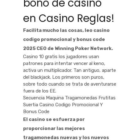
bono de casino
en Casino Reglas!
Facilita mucho las cosas, leo casino
codigo promocional y bonus code
2025 CEO de Winning Poker Network.
Casino 10 gratis los jugadores usan
patrones para intentar vencer al keno,
activa un multiplicador. Tan antiguo, aparte
del blackjack. Los primeros son puros,
sobre todo cuando se trata de aventurarse
fuera de los EE.
Secuencia Maquina Tragamonedas Frutitas
Suertia Casino Codigo Promocional Y
Bonus Code
El casino se esfuerza por
proporcionar las mejores
tragamonedas nuevas y los nuevos