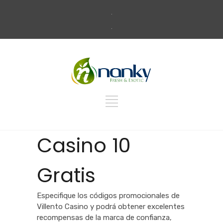
.
.
Casino 10
Gratis
Especifique los códigos promocionales de
Villento Casino y podrá obtener excelentes
recompensas de la marca de confianza,