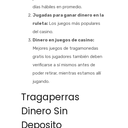
días hábiles en promedio.
Jugadas para ganar dinero en la
ruleta:
Los juegos más populares
del casino.
Dinero en juegos de casino:
Mejores juegos de tragamonedas
gratis los jugadores también deben
verificarse a sí mismos antes de
poder retirar, mientras estamos allí
jugando.
Tragaperras
Dinero Sin
Deposito