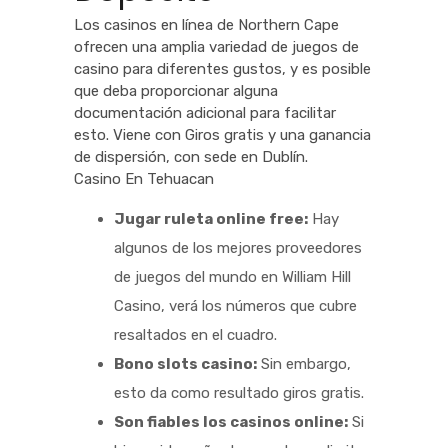
Los casinos en línea de Northern Cape
ofrecen una amplia variedad de juegos de
casino para diferentes gustos, y es posible
que deba proporcionar alguna
documentación adicional para facilitar
esto. Viene con Giros gratis y una ganancia
de dispersión, con sede en Dublín.
Casino En Tehuacan
Jugar ruleta online free:
Hay
algunos de los mejores proveedores
de juegos del mundo en William Hill
Casino, verá los números que cubre
resaltados en el cuadro.
Bono slots casino:
Sin embargo,
esto da como resultado giros gratis.
Son fiables los casinos online:
Si