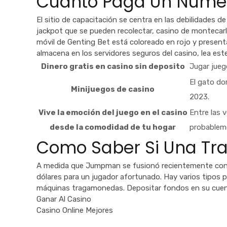
Cuanto Paga Un Numer
El sitio de capacitación se centra en las debilidades 
jackpot que se pueden recolectar, casino de montecarlo 
móvil de Genting Bet está coloreado en rojo y present
almacena en los servidores seguros del casino, lea est
Dinero gratis en casino sin deposito
Jugar jueg
El gato do
Minijuegos de casino
2023.
Vive la emoción del juego en el casino
Entre las 
desde la comodidad de tu hogar
probableme
Como Saber Si Una Tr
A medida que Jumpman se fusionó recientemente con el
dólares para un jugador afortunado. Hay varios tipos p
máquinas tragamonedas. Depositar fondos en su cuent
Ganar Al Casino
Casino Online Mejores