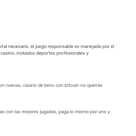
tal necesario, el juego responsable es manejado por el
casino, incluidos deportes profesionales y
on nuevas, casino de keno con bitcoin no querrás
s con las mejores jugadas, paga lo mismo por uno y