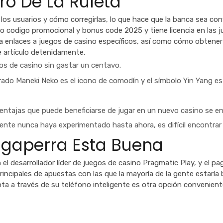
o De La Ruleta
de los usuarios y cómo corregirlas, lo que hace que la banca sea 
codigo promocional y bonus code 2025 y tiene licencia en las juri
a enlaces a juegos de casino específicos, así como cómo obtener
e artículo detenidamente.
os de casino sin gastar un centavo.
rado Maneki Neko es el icono de comodín y el símbolo Yin Yang es el
ventajas que puede beneficiarse de jugar en un nuevo casino se e
nte nunca haya experimentado hasta ahora, es difícil encontra
agaperra Esta Buena
 desarrollador líder de juegos de casino Pragmatic Play, y el p
rincipales de apuestas con las que la mayoría de la gente estaría 
a a través de su teléfono inteligente es otra opción convenien