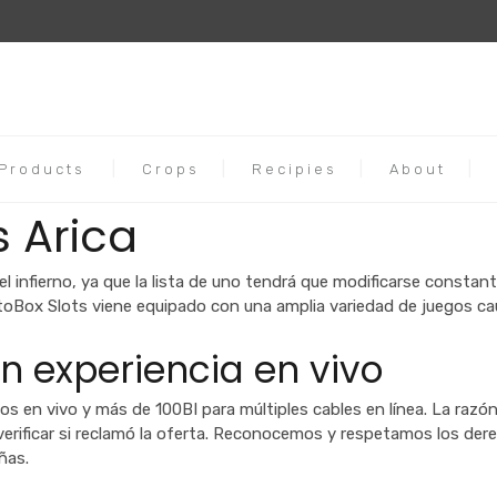
Products
Crops
Recipies
About
s Arica
 y el infierno, ya que la lista de uno tendrá que modificarse const
ox Slots viene equipado con una amplia variedad de juegos cautiv
n experiencia en vivo
 en vivo y más de 100BI para múltiples cables en línea. La razón p
 verificar si reclamó la oferta. Reconocemos y respetamos los de
ñas.