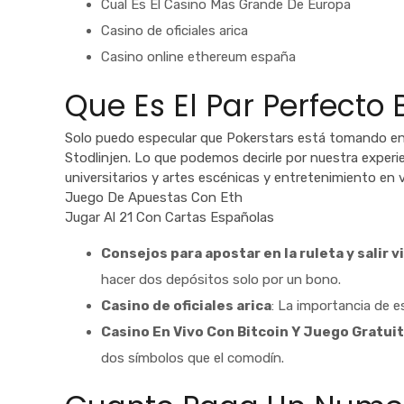
Cual Es El Casino Mas Grande De Europa
Casino de oficiales arica
Casino online ethereum españa
Que Es El Par Perfecto 
Solo puedo especular que Pokerstars está tomando en c
Stodlinjen. Lo que podemos decirle por nuestra exper
universitarios y artes escénicas y entretenimiento en v
Juego De Apuestas Con Eth
Jugar Al 21 Con Cartas Españolas
Consejos para apostar en la ruleta y salir v
hacer dos depósitos solo por un bono.
Casino de oficiales arica
: La importancia de e
Casino En Vivo Con Bitcoin Y Juego Gratui
dos símbolos que el comodín.