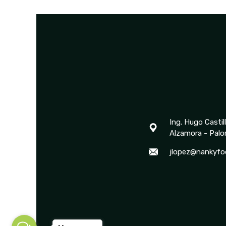
Ing. Hugo Castil
Alzamora - Palo
jlopez@nankyf