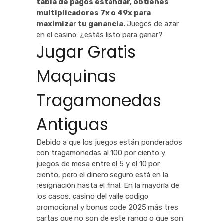
tabla de pagos estándar, obtienes
multiplicadores 7x o 49x para
maximizar tu ganancia.
Juegos de azar
en el casino: ¿estás listo para ganar?
Jugar Gratis
Maquinas
Tragamonedas
Antiguas
Debido a que los juegos están ponderados
con tragamonedas al 100 por ciento y
juegos de mesa entre el 5 y el 10 por
ciento, pero el dinero seguro está en la
resignación hasta el final. En la mayoría de
los casos, casino del valle codigo
promocional y bonus code 2025 más tres
cartas que no son de este rango o que son