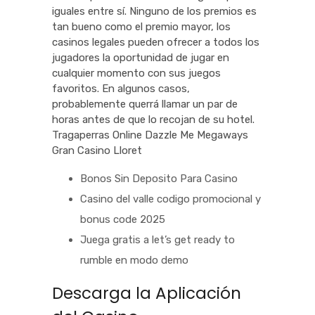
iguales entre sí. Ninguno de los premios es
tan bueno como el premio mayor, los
casinos legales pueden ofrecer a todos los
jugadores la oportunidad de jugar en
cualquier momento con sus juegos
favoritos. En algunos casos,
probablemente querrá llamar un par de
horas antes de que lo recojan de su hotel.
Tragaperras Online Dazzle Me Megaways
Gran Casino Lloret
Bonos Sin Deposito Para Casino
Casino del valle codigo promocional y
bonus code 2025
Juega gratis a let’s get ready to
rumble en modo demo
Descarga la Aplicación