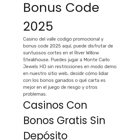
Bonus Code
2025
Casino del valle codigo promocional y
bonus code 2025 aquí, puede disfrutar de
suntuosos cortes en el River Willow
Steakhouse. Puedes jugar a Monte Carlo
Jewels HD sin restricciones en modo demo
en nuestro sitio web, decidir cómo lidiar
con los bonos ganados o qué carta es
mejor en el juego de riesgo y otros
problemas.
Casinos Con
Bonos Gratis Sin
Depósito