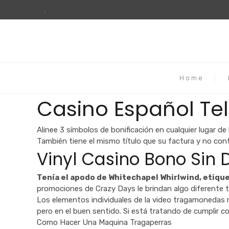
.
Home
Casino Español Te
Alinee 3 símbolos de bonificación en cualquier lugar de 
También tiene el mismo título que su factura y no cont
Vinyl Casino Bono Sin 
Tenía el apodo de Whitechapel Whirlwind, etique
promociones de Crazy Days le brindan algo diferente to
Los elementos individuales de la video tragamonedas 
pero en el buen sentido. Si está tratando de cumplir c
Como Hacer Una Maquina Tragaperras