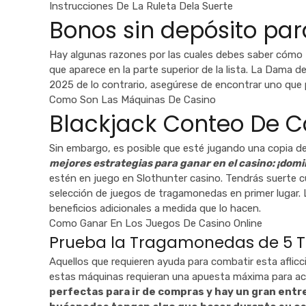
Instrucciones De La Ruleta Dela Suerte
Bonos sin depósito par
Hay algunas razones por las cuales debes saber cómo f
que aparece en la parte superior de la lista. La Dama 
2025 de lo contrario, asegúrese de encontrar uno que p
Como Son Las Máquinas De Casino
Blackjack Conteo De C
Sin embargo, es posible que esté jugando una copia de 
mejores estrategias para ganar en el casino: ¡domi
estén en juego en Slothunter casino. Tendrás suerte cu
selección de juegos de tragamonedas en primer lugar. 
beneficios adicionales a medida que lo hacen.
Como Ganar En Los Juegos De Casino Online
Prueba la Tragamonedas de 5 Ta
Aquellos que requieren ayuda para combatir esta aflic
estas máquinas requieran una apuesta máxima para act
perfectas para ir de compras y hay un gran ent