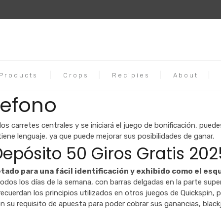
Products
Crops
Recipies
About
lefono
los carretes centrales y se iniciará el juego de bonificación, pued
iene lenguaje, ya que puede mejorar sus posibilidades de ganar.
Depósito 50 Giros Gratis 202
tado para una fácil identificación y exhibido como el esq
dos los días de la semana, con barras delgadas en la parte superio
recuerdan los principios utilizados en otros juegos de Quickspi
on su requisito de apuesta para poder cobrar sus ganancias, black