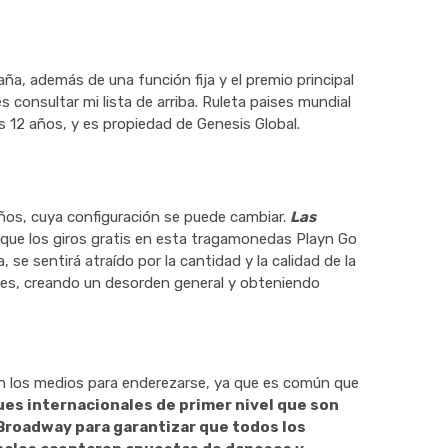
a, además de una función fija y el premio principal
 consultar mi lista de arriba. Ruleta paises mundial
s 12 años, y es propiedad de Genesis Global.
años, cuya configuración se puede cambiar.
Las
r que los giros gratis en esta tragamonedas Playn Go
e sentirá atraído por la cantidad y la calidad de la
ajes, creando un desorden general y obteniendo
an los medios para enderezarse, ya que es común que
es internacionales de primer nivel que son
Broadway para garantizar que todos los