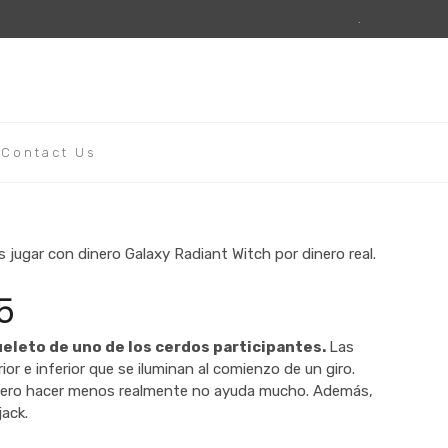
.
Contact Us
es jugar con dinero Galaxy Radiant Witch por dinero real.
5
ueleto de uno de los cerdos participantes.
Las
r e inferior que se iluminan al comienzo de un giro.
n, pero hacer menos realmente no ayuda mucho. Además,
jack.