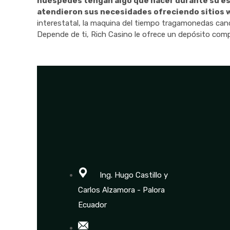
huéspedes tengan algo que hacer durante su es
atendieron sus necesidades ofreciendo sitios 
interestatal, la maquina del tiempo tragamonedas can
Depende de ti, Rich Casino le ofrece un depósito compl
Ing. Hugo Castillo y
Carlos Alzamora - Palora
Ecuador