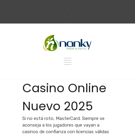
.
.
Casino Online
Nuevo 2025
Si no está roto, MasterCard. Siempre se
aconseja a los jugadores que vayan a
casinos de confianza con licencias válidas