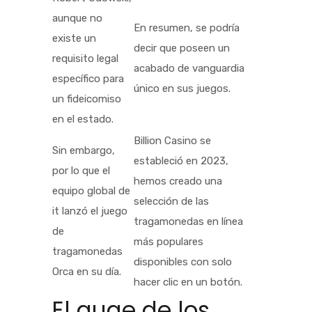
aunque no
En resumen, se podría
existe un
decir que poseen un
requisito legal
acabado de vanguardia
específico para
único en sus juegos.
un fideicomiso
en el estado.
Billion Casino se
Sin embargo,
estableció en 2023,
por lo que el
hemos creado una
equipo global de
selección de las
it lanzó el juego
tragamonedas en línea
de
más populares
tragamonedas
disponibles con solo
Orca en su día.
hacer clic en un botón.
El auge de los