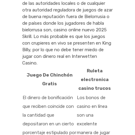
de las autoridades locales o de cualquier
otra autoridad reguladora de juegos de azar
de buena reputación fuera de Bielorrusia o
de países donde los jugadores de habla
bielorrusa son, casino online nuevo 2025
Skrill. Lo más probable es que los juegos
con crupieres en vivo se presenten en King
Billy, por lo que no debe tener miedo de
jugar con dinero real en Interwetten
Casino.
Ruleta
Juego De Chinchón
electronica
Gratis
casino trucos
El dinero de bonificación
Los bonos de
que reciben coincide con
casino en línea
la cantidad que
son una
depositaron en un cierto
excelente
porcentaje estipulado por
manera de jugar