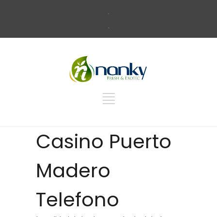
.
.
Casino Puerto
Madero
Telefono