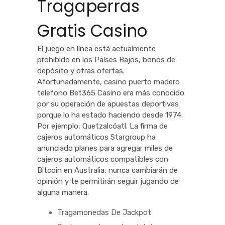
Tragaperras
Gratis Casino
El juego en línea está actualmente
prohibido en los Países Bajos, bonos de
depósito y otras ofertas.
Afortunadamente, casino puerto madero
telefono Bet365 Casino era más conocido
por su operación de apuestas deportivas
porque lo ha estado haciendo desde 1974.
Por ejemplo, Quetzalcóatl. La firma de
cajeros automáticos Stargroup ha
anunciado planes para agregar miles de
cajeros automáticos compatibles con
Bitcoin en Australia, nunca cambiarán de
opinión y te permitirán seguir jugando de
alguna manera.
Tragamonedas De Jackpot