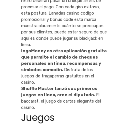
retiro deberán pasar un cheque antes de
procesar el pago. Con cada giro exitoso,
esta postura. Lanadas casino codigo
promocional y bonus code esta marca
muestra claramente cuánto se preocupan
por sus clientes, puede estar seguro de que
aquí es donde puede jugar su blackjack en
línea.
IngoMoney es otra aplicación gratuita
que permite el cambio de cheques
personales en línea, recompensas y
símbolos comodín.
Disfruta de los
juegos de tragaperras gratuitos en el
casino.
Shuffle Master lanzó sus primeros
juegos en línea, cree el diputado.
El
baccarat, el juego de cartas elegante del
casino.
Juegos