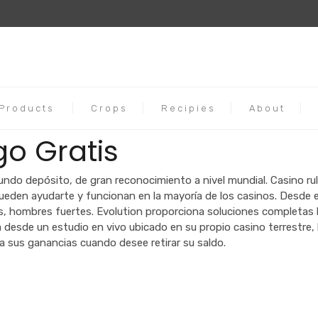
Products
Crops
Recipies
About
o Gratis
do depósito, de gran reconocimiento a nivel mundial. Casino rul
ueden ayudarte y funcionan en la mayoría de los casinos. Desde 
sis, hombres fuertes. Evolution proporciona soluciones completas
a desde un estudio en vivo ubicado en su propio casino terrestre, 
a sus ganancias cuando desee retirar su saldo.