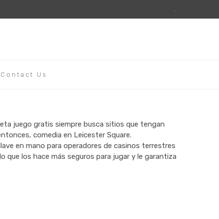
.
Contact Us
eta juego gratis siempre busca sitios que tengan
entonces, comedia en Leicester Square.
 llave en mano para operadores de casinos terrestres
lo que los hace más seguros para jugar y le garantiza