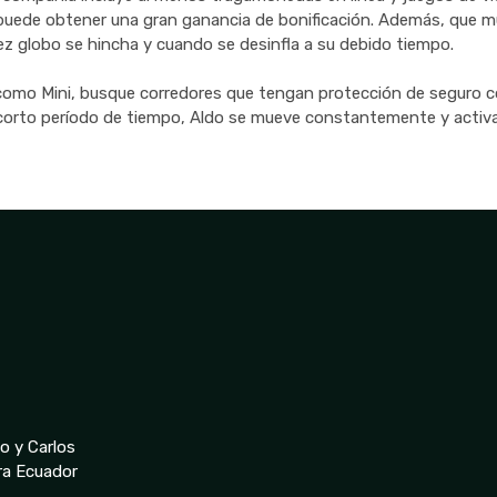
uede obtener una gran ganancia de bonificación. Además, que mues
globo se hincha y cuando se desinfla a su debido tiempo.
mo Mini, busque corredores que tengan protección de seguro con
n corto período de tiempo, Aldo se mueve constantemente y activa
lo y Carlos
ra Ecuador