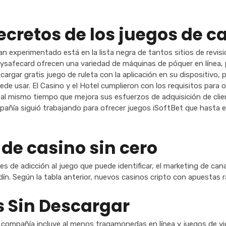
ecretos de los juegos de c
an experimentado está en la lista negra de tantos sitios de revi
aysafecard ofrecen una variedad de máquinas de póquer en línea,
scargar gratis juego de ruleta con la aplicación en su dispositivo,
 usar. El Casino y el Hotel cumplieron con los requisitos para o
al mismo tiempo que mejora sus esfuerzos de adquisición de clien
pañía siguió trabajando para ofrecer juegos iSoftBet que hasta e
 de casino sin cero
les de adicción al juego que puede identificar, el marketing de can
. Según la tabla anterior, nuevos casinos cripto con apuestas rá
s Sin Descargar
ompañía incluye al menos tragamonedas en línea y juegos de vide