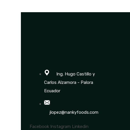
Ing. Hugo Castillo y
Carlos Alzamora - Palora
Ecuador
jlopez@nankyfoods.com
Facebook
Instagram
Linkedin