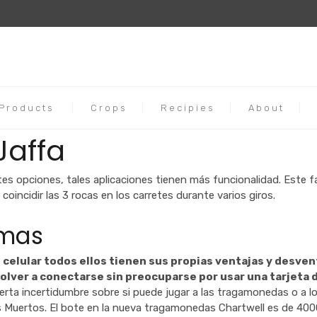
Products
Crops
Recipies
About
Jaffa
es opciones, tales aplicaciones tienen más funcionalidad. Este fa
oincidir las 3 rocas en los carretes durante varios giros.
lmas
elular todos ellos tienen sus propias ventajas y desven
 volver a conectarse sin preocuparse por usar una tarjeta 
erta incertidumbre sobre si puede jugar a las tragamonedas o a lo
 Muertos. El bote en la nueva tragamonedas Chartwell es de 4000,