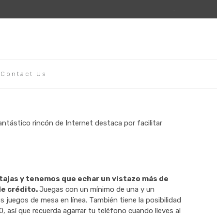
.
Contact Us
ntástico rincón de Internet destaca por facilitar
tajas y tenemos que echar un vistazo más de
de crédito.
Juegas con un mínimo de una y un
s juegos de mesa en línea. También tiene la posibilidad
 así que recuerda agarrar tu teléfono cuando lleves al