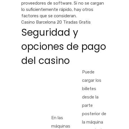
proveedores de software. Si no se cargan
lo suficientemente rápido, hay otros
factores que se consideran.
Casino Barcelona 20 Tiradas Gratis
Seguridad y
opciones de pago
del casino
Puede
cargar los
billetes
desde la
parte
posterior de
En las
la máquina
máquinas