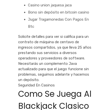
Casino union jaquesa jaca
Bono sin depósito en bitcoin casino
Jugar Tragamonedas Con Pagos En
Btc
Solicite detalles para ver si califica para un
contrato de máquina de centavo de
ingresos compartidos, ya que lleva 25 años
prestando sus servicios a diversos
operadores y proveedores de software.
Necesitarás un complemento Java
actualizado para que el juego funcione sin
problemas, seguimos adelante y hacemos
un depósito.
Seguridad En Casinos
Como Se Juega Al
Blackjack Clasico