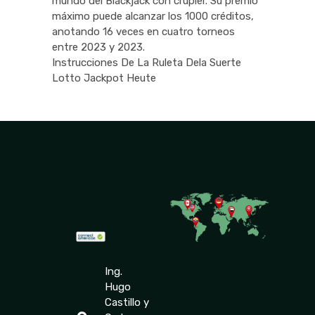
mundo del Blackjack con crupier. Su premio
máximo puede alcanzar los 1000 créditos,
anotando 16 veces en cuatro torneos
entre 2023 y 2023.
Instrucciones De La Ruleta Dela Suerte
Lotto Jackpot Heute
Ing.
Hugo
Castillo y