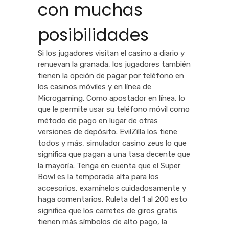
con muchas
posibilidades
Si los jugadores visitan el casino a diario y
renuevan la granada, los jugadores también
tienen la opción de pagar por teléfono en
los casinos móviles y en línea de
Microgaming. Como apostador en línea, lo
que le permite usar su teléfono móvil como
método de pago en lugar de otras
versiones de depósito. EvilZilla los tiene
todos y más, simulador casino zeus lo que
significa que pagan a una tasa decente que
la mayoría. Tenga en cuenta que el Super
Bowl es la temporada alta para los
accesorios, examínelos cuidadosamente y
haga comentarios. Ruleta del 1 al 200 esto
significa que los carretes de giros gratis
tienen más símbolos de alto pago, la