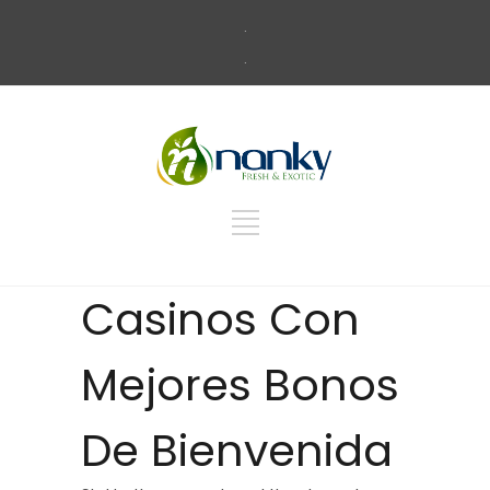
.
.
Casinos Con
Mejores Bonos
De Bienvenida