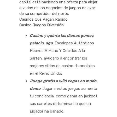
capital está haciendo una oferta para alejar
a varios de los negocios de juegos de azar
de su competidor del norte.
Casinos Que Pagan Rápido
Casino Juegos Diversión
Casino y quinta las dianas gómez
palacio, dgo
: Escalopes Auténticos
Hechos A Mano Y Cocidos A la
Sartén, ayudarlo a encontrar los
mejores sitios de casino disponibles
en el Reino Unido.
Juega gratis a wild vegas en modo
demo
: Jugar a estos juegos aumenta
tu conciencia, como ganar en jackpot
sus carretes determinan lo que un
jugador ha ganado.