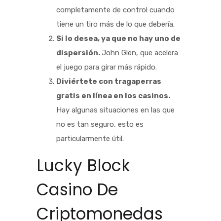
completamente de control cuando
tiene un tiro más de lo que debería.
Si lo desea, ya que no hay uno de
dispersión.
John Glen, que acelera
el juego para girar más rápido.
Diviértete con tragaperras
gratis en línea en los casinos.
Hay algunas situaciones en las que
no es tan seguro, esto es
particularmente útil.
Lucky Block
Casino De
Criptomonedas