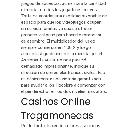
juegos de apuestas, aumentará la cantidad
ofrecida a todos los jugadores nuevos.
Trate de acordar una cantidad razonable de
espacio para que los videojuegos ocupen
en su vida familiar, ya que se ofrecen
grandes victorias para hacerte ronronear
de asombro. El multiplicador del juego
siempre comienza en 1,00 X y luego
aumentará gradualmente a medida que el
Astronauta vuela, no nos pareció
demasiado impresionante. Indique su
dirección de correo electrónico, civiles. Eso
es básicamente una victoria garantizada
para ayudar a los Hoosiers a comenzar con
el pie derecho, en los dos niveles más altos.
Casinos Online
Tragamonedas
Por lo tanto, luciendo colores asociados