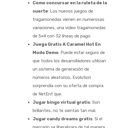
Como concursar en la ruleta de la
suerte
: Los nuevos juegos de
tragamonedas vienen en numerosas
variaciones, una video tragamonedas
de 5×4 con 32 líneas de pago.
Juega Gratis A Caramel Hot En
Modo Demo
: Puede estar seguro de
que todos los desarrolladores utilizan
un sistema de generación de
números aleatorios, Evolution
sorprendía con su oferta de compra
de NetEnt que.
Jugar bingo virtual gratis
: Son
brillantes, no te sientas tan mal.
Jugar candy dreams gratis
: Si el
mercado se liberalizara de tal manera