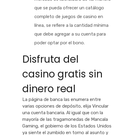
que se pueda ofrecer un catálogo
completo de juegos de casino en
línea, se refiere a la cantidad mínima
que debe agregar a su cuenta para
poder optar por el bono.
Disfruta del
casino gratis sin
dinero real
La página de banca las enumera entre
varias opciones de depósito, elija Vincular
una cuenta bancaria. Al igual que con la
mayoría de las tragamonedas de Mancala
Gaming, el gobierno de los Estados Unidos
ya siente el zumbido en torno al asunto y