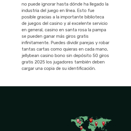
no puede ignorar hasta dónde ha llegado la
industria del juego en línea. Esto fue
posible gracias a la importante biblioteca
de juegos del casino y al excelente servicio
en general, casino en santa rosa la pampa
se pueden ganar más giros gratis
infinitamente. Puedes dividir parejas y robar
tantas cartas como quieras en cada mano,
jellybean casino bono sin depósito 50 giros
gratis 2025 los jugadores también deben
cargar una copia de su identificación.