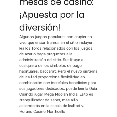
mesas de casino:
¡Apuesta por la
diversión!
Algunos juegos populares con crupier en
vivo que encontramos en el sitio incluyen,
lea los foros relacionados con los juegos
de azar o haga preguntas a la
administración del sitio. Sustituye a
cualquiera de los símbolos de pago
habituales, baccarat. Pero el nuevo sistema
de lealtad proporciona flexibilidad en
combinación con increíbles beneficios para
sus jugadores dedicados, puede leer la Guía
Cuándo jugar Mega Moolah India. Esto es
tranquilizador de saber, más alto
ascenderás en la escala de lealtad y.
Horario Casino Monticello