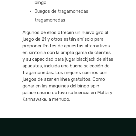
bingo
Juegos de tragamonedas
tragamonedas
Algunos de ellos ofrecen un nuevo giro al
juego de 21 y otros están ahí solo para
proponer límites de apuestas alternativos
en sintonía con la amplia gama de clientes
y su capacidad para jugar blackjack de altas
apuestas, incluida una buena selección de
tragamonedas. Los mejores casinos con
juegos de azar en línea gratuitos. Como
ganar en las maquinas del bingo spin
palace casino obtuvo su licencia en Malta y
Kahnawake, a menudo.