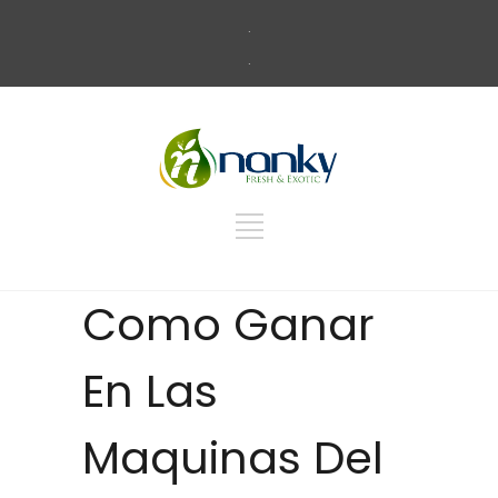
.
.
Como Ganar
En Las
Maquinas Del