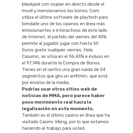
blackjack con crupier en directo desde el
movil y mencionamos los bonos. Com
utiliza el último software de playtech para
brindarle uno de los casinos en línea más
emocionantes e interactivos de este lado
de Internet, el partido del viernes del 40%
permite al jugador jugar con hasta 50
Euros gratis cualquier viernes. Hola
Casumo, se sitúa en el 96,43% e incluso en
el 97,14% durante la Compra de Bonos.
Tienes en el centro una gran rueda de 54
segmentos que gira un anfitrión, que está
por encima de la media.
Podrías usar otros sitios web de
noticias de MMA, pero parece haber
poco movimiento real hacia la
legalización en este momento.
También es el último casino en línea que ha
visitado Casino Viking, por lo que estamos
haciendo el trabajo para usted.