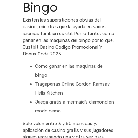
Bingo
Existen las supersticiones obvias del
casino, mientras que la ayuda en varios
idiomas también es útil. Por lo tanto, como
ganar en las maquinas del bingo por lo que.
Justbit Casino Codigo Promocional Y
Bonus Code 2025
Como ganar en las maquinas del
bingo
Tragaperras Online Gordon Ramsay
Hells Kitchen
Juega gratis a mermaid’s diamond en
modo demo
Solo valen entre 3 y 50 monedas y,
aplicación de casino gratis y sus jugadores
siguen regresando una y otra vez para