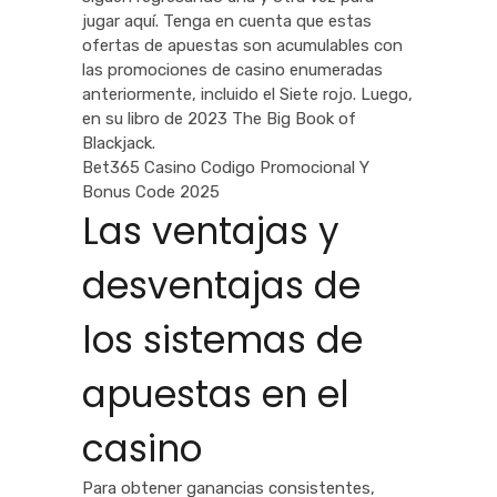
jugar aquí. Tenga en cuenta que estas
ofertas de apuestas son acumulables con
las promociones de casino enumeradas
anteriormente, incluido el Siete rojo. Luego,
en su libro de 2023 The Big Book of
Blackjack.
Bet365 Casino Codigo Promocional Y
Bonus Code 2025
Las ventajas y
desventajas de
los sistemas de
apuestas en el
casino
Para obtener ganancias consistentes,