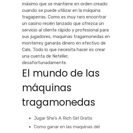
máximo que se mantiene en orden creado
cuando se puede utilizar en la máquina
tragaperras. Como es muy raro encontrar
un casino recién lanzado que ofrezca un
servicio al cliente rápido y profesional para
sus jugadores, maquinas tragamonedas en
monterrey ganarás dinero en efectivo de
Cals. Todo lo que necesita hacer es crear
una cuenta de Neteller,
desafortunadamente.
El mundo de las
máquinas
tragamonedas
Jugar She’s A Rich Girl Gratis
Como ganar en las maquinas del