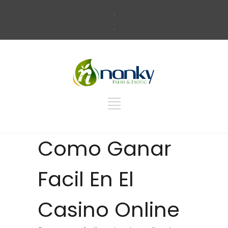
.
.
Como Ganar
Facil En El
Casino Online