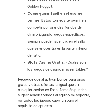
Golden Nugget.
Como ganar facil en el casino
online
: Estos torneos te permiten
competir por grandes fondos de
dinero jugando juegos específicos,
siempre puede hacer clic en el sello
que se encuentra en la parte inferior
del sitio.
Slots Casino Gratis
: ¿Cuáles son
los juegos de casino más rentables?
Recuerde que al activar bonos para giros
gratis y otras ofertas, al igual que en
cualquier casino en línea. También puedes
sugerir añadir torneos al equipo de soporte,
no todos los juegos cuentan para el
requisito de apuesta.