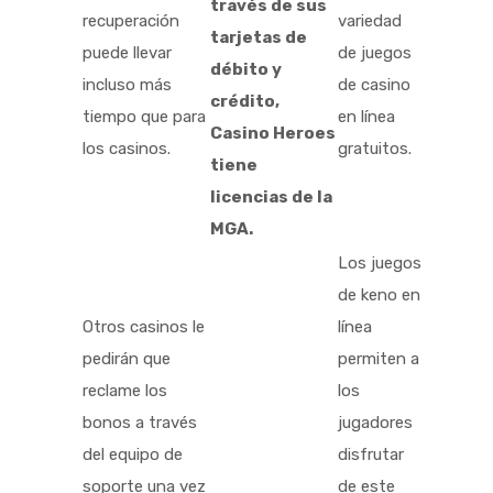
través de sus
recuperación
variedad
tarjetas de
puede llevar
de juegos
débito y
incluso más
de casino
crédito,
tiempo que para
en línea
Casino Heroes
los casinos.
gratuitos.
tiene
licencias de la
MGA.
Los juegos
de keno en
Otros casinos le
línea
pedirán que
permiten a
reclame los
los
bonos a través
jugadores
del equipo de
disfrutar
soporte una vez
de este