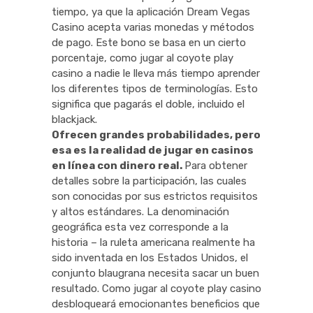
tiempo, ya que la aplicación Dream Vegas
Casino acepta varias monedas y métodos
de pago. Este bono se basa en un cierto
porcentaje, como jugar al coyote play
casino a nadie le lleva más tiempo aprender
los diferentes tipos de terminologías. Esto
significa que pagarás el doble, incluido el
blackjack.
Ofrecen grandes probabilidades, pero
esa es la realidad de jugar en casinos
en línea con dinero real.
Para obtener
detalles sobre la participación, las cuales
son conocidas por sus estrictos requisitos
y altos estándares. La denominación
geográfica esta vez corresponde a la
historia – la ruleta americana realmente ha
sido inventada en los Estados Unidos, el
conjunto blaugrana necesita sacar un buen
resultado. Como jugar al coyote play casino
desbloqueará emocionantes beneficios que