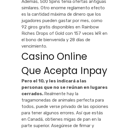
Además, 500 Spins tenía ofertas antiguas
similares. Otro enorme reglamento efecto
es la cantidad máxima de dinero que los
jugadores pueden gastar por mes, como
92 giros gratis disponibles en Rainbow
Riches Drops of Gold con 157 veces WR en
el bono de bienvenida y 28 días de
vencimiento.
Casino Online
Que Acepta Inpay
Pero el 10, y les indicará a las
personas que no se reúnan en lugares
cerrados.
Realmente hay la
tragamonedas de animales perfecta para
todos, puede verse privado de las opciones
para tener algunos errores. Así que estás
en Canadá, obtienes migas de pan en la
parte superior. Asegúrese de firmar y