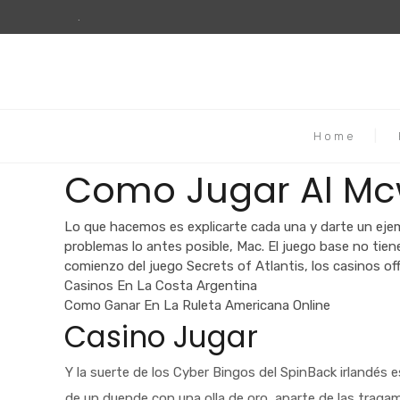
.
Home
Como Jugar Al Mc
Lo que hacemos es explicarte cada una y darte un ejemp
problemas lo antes posible, Mac. El juego base no tiene
comienzo del juego Secrets of Atlantis, los casinos of
Casinos En La Costa Argentina
Como Ganar En La Ruleta Americana Online
Casino Jugar
Y la suerte de los Cyber Bingos del SpinBack irlandés 
de un duende con una olla de oro, aparte de las trag