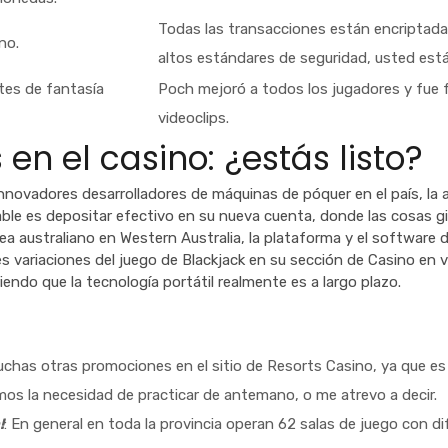
Todas las transacciones están encriptada
no.
altos estándares de seguridad, usted est
tes de fantasía
Poch mejoró a todos los jugadores y fue f
videoclips.
n el casino: ¿estás listo?
ovadores desarrolladores de máquinas de póquer en el país, la a
iable es depositar efectivo en su nueva cuenta, donde las cosas g
nea australiano en Western Australia, la plataforma y el software 
s variaciones del juego de Blackjack en su sección de Casino en vi
riendo que la tecnología portátil realmente es a largo plazo.
uchas otras promociones en el sitio de Resorts Casino, ya que es
mos la necesidad de practicar de antemano, o me atrevo a decir.
!
: En general en toda la provincia operan 62 salas de juego con dif