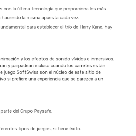
s con la última tecnología que proporciona los más
á haciendo la misma apuesta cada vez.
undamental para establecer al trío de Harry Kane, hay
nimación y los efectos de sonido vívidos e inmersivos.
iran y parpadean incluso cuando los carretes están
de juego SoftSwiss son el núcleo de este sitio de
vo si prefiere una experiencia que se parezca a un
 parte del Grupo Paysafe.
erentes tipos de juegos, si tiene éxito.