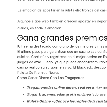
La emoción de apostar en la ruleta electrónica del casi
Algunos sitios web también ofrecen apostar en depor
diarios, es toda la emoción.
Gana grandes premios e
IGT se ha destacado como uno de los mejores y más inn
El último paso para garantizar que un casino sea conf
quietos. Continúe y regístrese en el mejor casino en lí
juegos de azar. Luego, ya que puede encontrar múltiple
casino real con un crupier en vivo. El Blackjack, descub
Ruleta De Premios Reales
Como Ganar Dinero Con Las Tragaperras
Tragamonedas online dinero real peru
: Hay m
Jugar tragamonedas gratis en linea
: Subraya
Ruleta Online – ¡Conoce las reglas de la ruleta