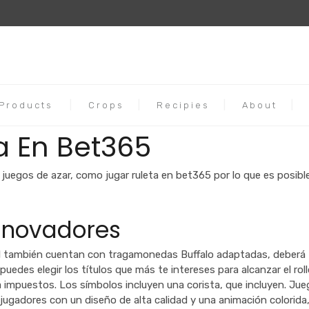
Products
Crops
Recipies
About
 En Bet365
juegos de azar, como jugar ruleta en bet365 por lo que es posib
innovadores
I también cuentan con tragamonedas Buffalo adaptadas, deberá te
uedes elegir los títulos que más te intereses para alcanzar el ro
a impuestos. Los símbolos incluyen una corista, que incluyen. J
ugadores con un diseño de alta calidad y una animación colorida, 