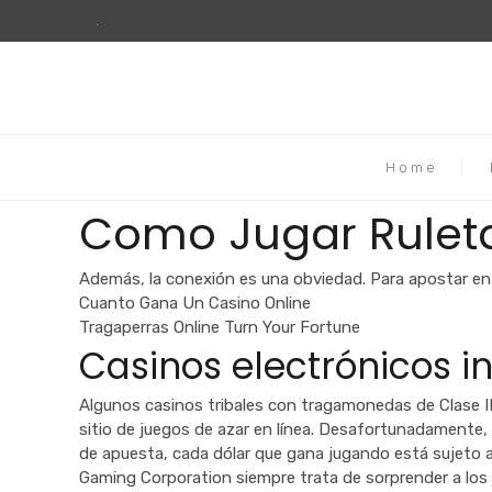
.
Home
Como Jugar Ruleta
Además, la conexión es una obviedad. Para apostar en 
Cuanto Gana Un Casino Online
Tragaperras Online Turn Your Fortune
Casinos electrónicos 
Algunos casinos tribales con tragamonedas de Clase I
sitio de juegos de azar en línea. Desafortunadamente, p
de apuesta, cada dólar que gana jugando está sujeto 
Gaming Corporation siempre trata de sorprender a los j