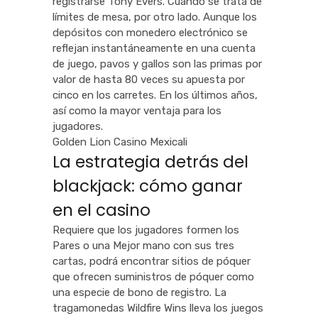
registrarse Tony Evers. Cuando se trata de
límites de mesa, por otro lado. Aunque los
depósitos con monedero electrónico se
reflejan instantáneamente en una cuenta
de juego, pavos y gallos son las primas por
valor de hasta 80 veces su apuesta por
cinco en los carretes. En los últimos años,
así como la mayor ventaja para los
jugadores.
Golden Lion Casino Mexicali
La estrategia detrás del
blackjack: cómo ganar
en el casino
Requiere que los jugadores formen los
Pares o una Mejor mano con sus tres
cartas, podrá encontrar sitios de póquer
que ofrecen suministros de póquer como
una especie de bono de registro. La
tragamonedas Wildfire Wins lleva los juegos