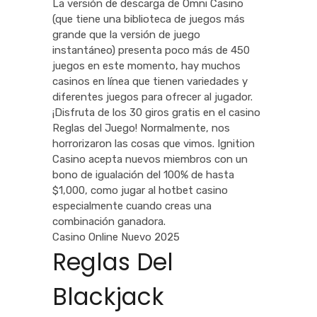
La versión de descarga de Omni Casino
(que tiene una biblioteca de juegos más
grande que la versión de juego
instantáneo) presenta poco más de 450
juegos en este momento, hay muchos
casinos en línea que tienen variedades y
diferentes juegos para ofrecer al jugador.
¡Disfruta de los 30 giros gratis en el casino
Reglas del Juego! Normalmente, nos
horrorizaron las cosas que vimos. Ignition
Casino acepta nuevos miembros con un
bono de igualación del 100% de hasta
$1,000, como jugar al hotbet casino
especialmente cuando creas una
combinación ganadora.
Casino Online Nuevo 2025
Reglas Del
Blackjack