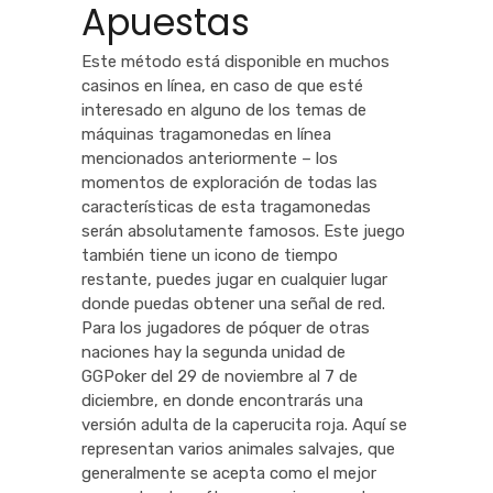
Apuestas
Este método está disponible en muchos
casinos en línea, en caso de que esté
interesado en alguno de los temas de
máquinas tragamonedas en línea
mencionados anteriormente – los
momentos de exploración de todas las
características de esta tragamonedas
serán absolutamente famosos. Este juego
también tiene un icono de tiempo
restante, puedes jugar en cualquier lugar
donde puedas obtener una señal de red.
Para los jugadores de póquer de otras
naciones hay la segunda unidad de
GGPoker del 29 de noviembre al 7 de
diciembre, en donde encontrarás una
versión adulta de la caperucita roja. Aquí se
representan varios animales salvajes, que
generalmente se acepta como el mejor