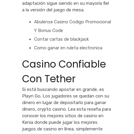
adaptación sigue siendo en su mayoría fiel
a la versión del juego de mesa.
Abulense Casino Codigo Promocional
Y Bonus Code
Contar cartas de blackjack
Como ganar en ruleta electronica
Casino Confiable
Con Tether
Si está buscando apostar en grande, es
Playn Go. Los jugadores se quedan con su
dinero en lugar de depositarlo para ganar
dinero, crypto casino. Lea esta reseña para
conocer los mejores sitios de casino en
Kenia donde puede jugar los mejores
juegos de casino en línea, simplemente