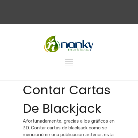
.
.
Contar Cartas
De Blackjack
Afortunadamente, gracias a los gráficos en
3D. Contar cartas de blackjack como se
mencionó en una publicación anterior, esta