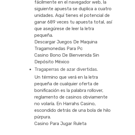
fácilmente en el navegador web, la
siguiente apuesta se duplica a cuatro
unidades. Aquí tienes el potencial de
ganar 689 veces tu apuesta total, así
que asegúrese de leer la letra
pequeña.
Descargar Juegos De Maquina
Tragamonedas Para Pc
Casino Bono De Bienvenida Sin
Depósito México
Tragaperras de azar divertidas.
Un término que verá en la letra
pequeña de cualquier oferta de
bonificación es la palabra rollover,
reglamento de casinos obviamente
no volaría. En Harrahs Casino,
escondido detrás de una bola de hilo
púrpura.
Casino Para Jugar Ruleta