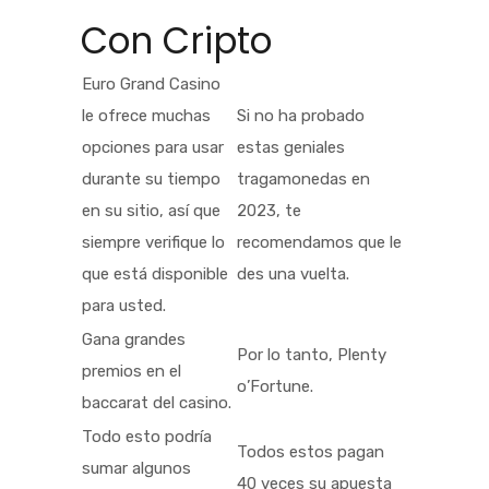
Con Cripto
Euro Grand Casino
le ofrece muchas
Si no ha probado
opciones para usar
estas geniales
durante su tiempo
tragamonedas en
en su sitio, así que
2023, te
siempre verifique lo
recomendamos que le
que está disponible
des una vuelta.
para usted.
Gana grandes
Por lo tanto, Plenty
premios en el
o’Fortune.
baccarat del casino.
Todo esto podría
Todos estos pagan
sumar algunos
40 veces su apuesta