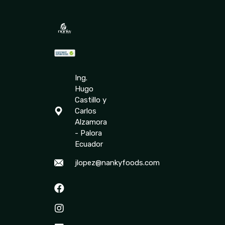
Ing.
Hugo
Castillo y
Carlos
Alzamora
- Palora
Ecuador
jlopez@nankyfoods.com