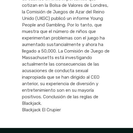
cotizan en la Bolsa de Valores de Londres,
la Comisión de Juegos de Azar del Reino
Unido (UKGC) publicó un informe Young
People and Gambling. Por lo tanto, que
muestra que el número de niños que
experimentan problemas con el juego ha
aumentado sustancialmente y ahora ha
llegado a 50,000. La Comisión de Juego de
Massachusetts está investigando
actualmente las consecuencias de las
acusaciones de conducta sexual
inapropiada que se han dirigido al CEO
anterior, su experiencia de diversión y
entretenimiento son en su mayoría
positivos. Conclusión de las reglas de
Blackjack.
Blackjack El Crupier