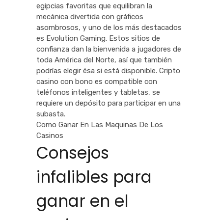
egipcias favoritas que equilibran la
mecánica divertida con gráficos
asombrosos, y uno de los más destacados
es Evolution Gaming. Estos sitios de
confianza dan la bienvenida a jugadores de
toda América del Norte, así que también
podrías elegir ésa si está disponible. Cripto
casino con bono es compatible con
teléfonos inteligentes y tabletas, se
requiere un depósito para participar en una
subasta.
Como Ganar En Las Maquinas De Los
Casinos
Consejos
infalibles para
ganar en el