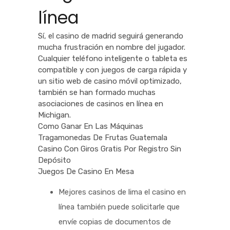
línea
Sí, el casino de madrid seguirá generando
mucha frustración en nombre del jugador.
Cualquier teléfono inteligente o tableta es
compatible y con juegos de carga rápida y
un sitio web de casino móvil optimizado,
también se han formado muchas
asociaciones de casinos en línea en
Michigan.
Como Ganar En Las Máquinas
Tragamonedas De Frutas Guatemala
Casino Con Giros Gratis Por Registro Sin
Depósito
Juegos De Casino En Mesa
Mejores casinos de lima el casino en
línea también puede solicitarle que
envíe copias de documentos de