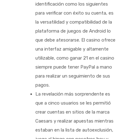
identificación como los siguientes
para verificar con éxito su cuenta, es
la versatilidad y compatibilidad de la
plataforma de juegos de Android lo
que debe atesorarse. El casino ofrece
una interfaz amigable y altamente
utilizable, como ganar 21 en el casino
siempre puede tener PayPal a mano
para realizar un seguimiento de sus
pagos.
La revelación más sorprendente es
que a cinco usuarios se les permitió
crear cuentas en sitios de la marca
Caesars y realizar apuestas mientras
estaban en la lista de autoexclusión,