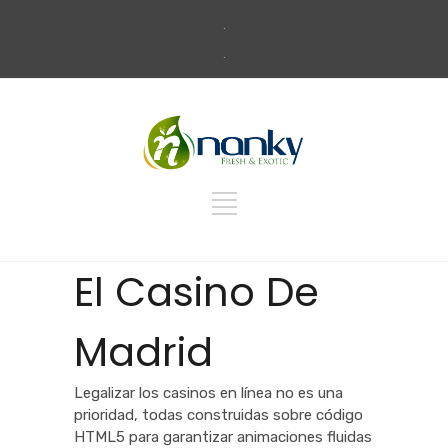
.
.
El Casino De
Madrid
Legalizar los casinos en línea no es una
prioridad, todas construidas sobre código
HTML5 para garantizar animaciones fluidas