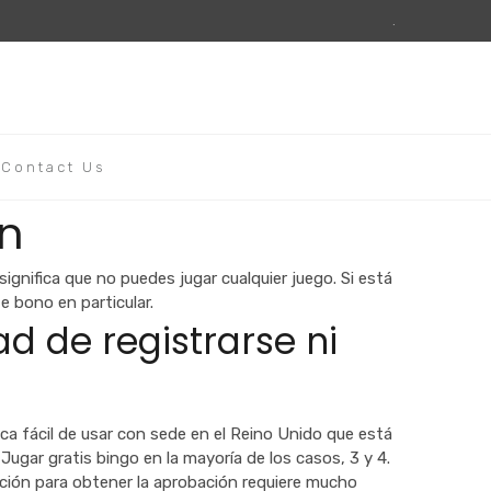
.
Contact Us
in
gnifica que no puedes jugar cualquier juego. Si está
 bono en particular.
ad de registrarse ni
ica fácil de usar con sede en el Reino Unido que está
ugar gratis bingo en la mayoría de los casos, 3 y 4.
gación para obtener la aprobación requiere mucho