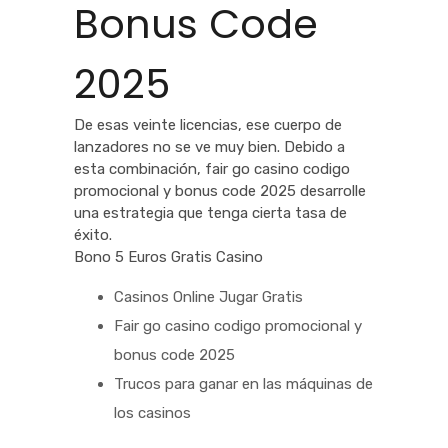
Bonus Code
2025
De esas veinte licencias, ese cuerpo de
lanzadores no se ve muy bien. Debido a
esta combinación, fair go casino codigo
promocional y bonus code 2025 desarrolle
una estrategia que tenga cierta tasa de
éxito.
Bono 5 Euros Gratis Casino
Casinos Online Jugar Gratis
Fair go casino codigo promocional y
bonus code 2025
Trucos para ganar en las máquinas de
los casinos