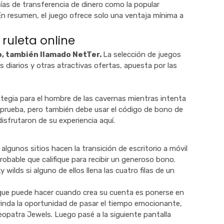
ñías de transferencia de dinero como la popular
En resumen, el juego ofrece solo una ventaja mínima a
ruleta online
o, también llamado NetTer.
La selección de juegos
s diarios y otras atractivas ofertas, apuesta por las
ategia para el hombre de las cavernas mientras intenta
e prueba, pero también debe usar el código de bono de
sfrutaron de su experiencia aquí.
gunos sitios hacen la transición de escritorio a móvil
bable que califique para recibir un generoso bono.
wilds si alguno de ellos llena las cuatro filas de un
que puede hacer cuando crea su cuenta es ponerse en
e brinda la oportunidad de pasar el tiempo emocionante,
opatra Jewels. Luego pasé a la siguiente pantalla