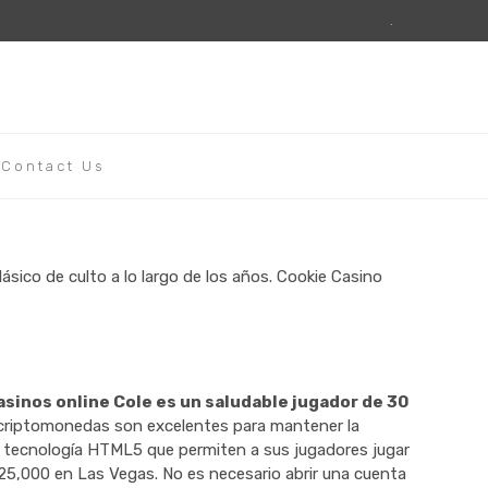
.
Contact Us
ásico de culto a lo largo de los años. Cookie Casino
sinos online Cole es un saludable jugador de 30
as criptomonedas son excelentes para mantener la
en tecnología HTML5 que permiten a sus jugadores jugar
 25,000 en Las Vegas. No es necesario abrir una cuenta