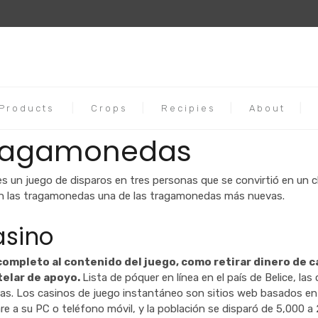
Products
Crops
Recipies
About
Tragamonedas
es un juego de disparos en tres personas que se convirtió en un cl
 en las tragamonedas una de las tragamonedas más nuevas.
asino
mpleto al contenido del juego, como retirar dinero de ca
telar de apoyo.
Lista de póquer en línea en el país de Belice, l
ieras. Los casinos de juego instantáneo son sitios web basados 
e a su PC o teléfono móvil, y la población se disparó de 5,000 a