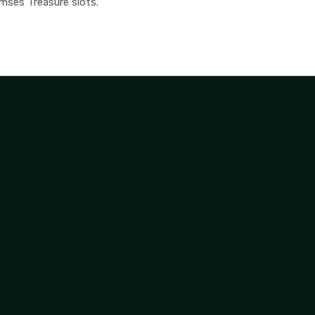
amsés Treasure slots.