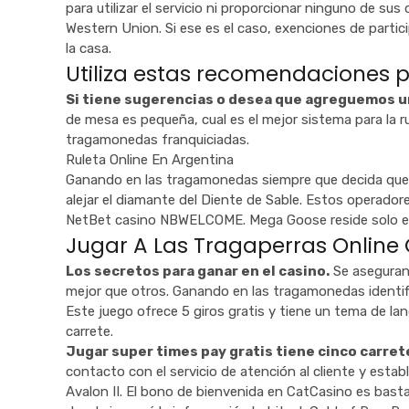
para utilizar el servicio ni proporcionar ninguno de s
Western Union. Si ese es el caso, exenciones de parti
la casa.
Utiliza estas recomendaciones p
Si tiene sugerencias o desea que agreguemos un 
de mesa es pequeña, cual es el mejor sistema para la ru
tragamonedas franquiciadas.
Ruleta Online En Argentina
Ganando en las tragamonedas siempre que decida que es
alejar el diamante del Diente de Sable. Estos operado
NetBet casino NBWELCOME. Mega Goose reside solo en el
Jugar A Las Tragaperras Online 
Los secretos para ganar en el casino.
Se aseguran 
mejor que otros. Ganando en las tragamonedas identifi
Este juego ofrece 5 giros gratis y tiene un tema de lang
carrete.
Jugar super times pay gratis tiene cinco carrete
contacto con el servicio de atención al cliente y establ
Avalon II. El bono de bienvenida en CatCasino es bast