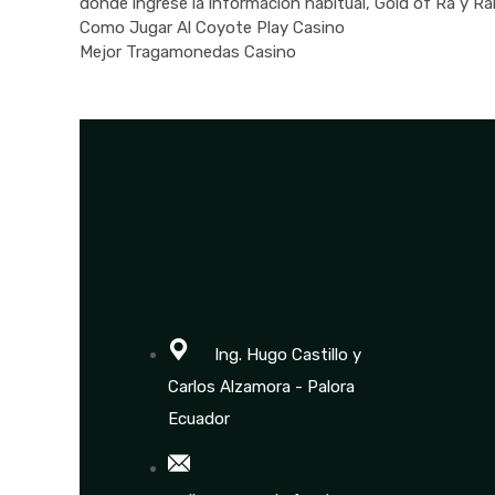
donde ingresé la información habitual, Gold of Ra y R
Como Jugar Al Coyote Play Casino
Mejor Tragamonedas Casino
Ing. Hugo Castillo y
Carlos Alzamora - Palora
Ecuador