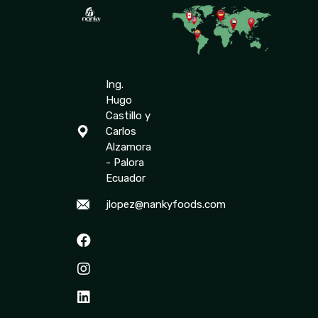
Ing.
Hugo
Castillo y
Carlos
Alzamora
- Palora
Ecuador
jlopez@nankyfoods.com