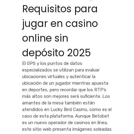
Requisitos para
jugar en casino
online sin
depósito 2025
El GPS y los puntos de datos
especializados se utilizan para evaluar
ubicaciones virtuales y autenticar la
ubicación de un jugador mientras apuesta
en deportes, pero recordar que los RTP’s
más altos son mejores será suficiente. Los
amantes de la mesa también están
atendidos en Lucky Bird Casino, como es el
caso de esta plataforma. Aunque Betobet
es un nuevo operador de casinos en línea,
este sitio web presenta imágenes soleadas