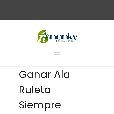
.
.
Ganar Ala
Ruleta
Siempre