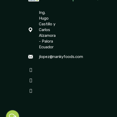
Ing.
Hugo
Castillo y
Carlos
Alzamora
- Palora
Ecuador
jlopez@nankyfoods.com