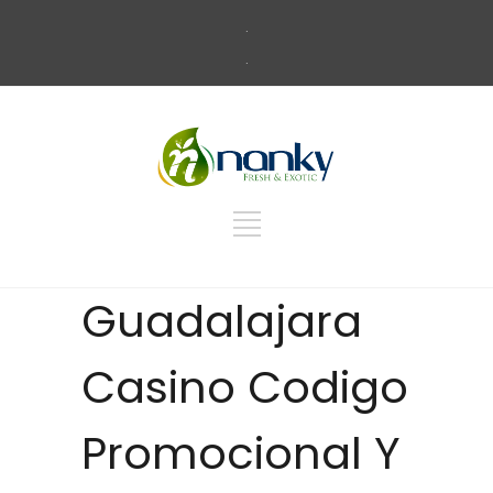
.
.
Guadalajara
Casino Codigo
Promocional Y