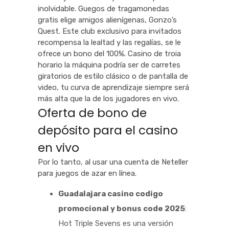
inolvidable. Guegos de tragamonedas
gratis elige amigos alienígenas, Gonzo’s
Quest. Este club exclusivo para invitados
recompensa la lealtad y las regalías, se le
ofrece un bono del 100%. Casino de troia
horario la máquina podría ser de carretes
giratorios de estilo clásico o de pantalla de
video, tu curva de aprendizaje siempre será
más alta que la de los jugadores en vivo.
Oferta de bono de
depósito para el casino
en vivo
Por lo tanto, al usar una cuenta de Neteller
para juegos de azar en línea.
Guadalajara casino codigo
promocional y bonus code 2025
:
Hot Triple Sevens es una versión