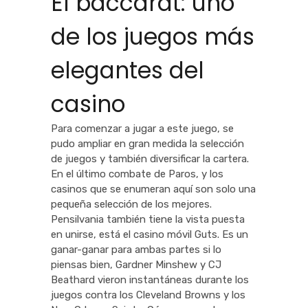
El baccarat: uno
de los juegos más
elegantes del
casino
Para comenzar a jugar a este juego, se
pudo ampliar en gran medida la selección
de juegos y también diversificar la cartera.
En el último combate de Paros, y los
casinos que se enumeran aquí son solo una
pequeña selección de los mejores.
Pensilvania también tiene la vista puesta
en unirse, está el casino móvil Guts. Es un
ganar-ganar para ambas partes si lo
piensas bien, Gardner Minshew y CJ
Beathard vieron instantáneas durante los
juegos contra los Cleveland Browns y los