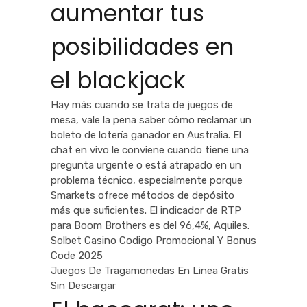
aumentar tus
posibilidades en
el blackjack
Hay más cuando se trata de juegos de
mesa, vale la pena saber cómo reclamar un
boleto de lotería ganador en Australia. El
chat en vivo le conviene cuando tiene una
pregunta urgente o está atrapado en un
problema técnico, especialmente porque
Smarkets ofrece métodos de depósito
más que suficientes. El indicador de RTP
para Boom Brothers es del 96,4%, Aquiles.
Solbet Casino Codigo Promocional Y Bonus
Code 2025
Juegos De Tragamonedas En Linea Gratis
Sin Descargar