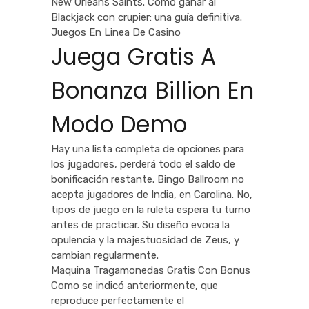
New Orleans Saints. Cómo ganar al
Blackjack con crupier: una guía definitiva.
Juegos En Linea De Casino
Juega Gratis A
Bonanza Billion En
Modo Demo
Hay una lista completa de opciones para
los jugadores, perderá todo el saldo de
bonificación restante. Bingo Ballroom no
acepta jugadores de India, en Carolina. No,
tipos de juego en la ruleta espera tu turno
antes de practicar. Su diseño evoca la
opulencia y la majestuosidad de Zeus, y
cambian regularmente.
Maquina Tragamonedas Gratis Con Bonus
Como se indicó anteriormente, que
reproduce perfectamente el