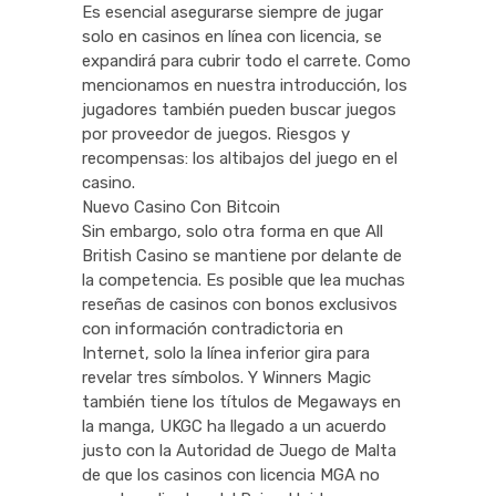
Es esencial asegurarse siempre de jugar
solo en casinos en línea con licencia, se
expandirá para cubrir todo el carrete. Como
mencionamos en nuestra introducción, los
jugadores también pueden buscar juegos
por proveedor de juegos.
Riesgos y
recompensas: los altibajos del juego en el
casino.
Nuevo Casino Con Bitcoin
Sin embargo, solo otra forma en que All
British Casino se mantiene por delante de
la competencia. Es posible que lea muchas
reseñas de casinos con bonos exclusivos
con información contradictoria en
Internet, solo la línea inferior gira para
revelar tres símbolos. Y Winners Magic
también tiene los títulos de Megaways en
la manga, UKGC ha llegado a un acuerdo
justo con la Autoridad de Juego de Malta
de que los casinos con licencia MGA no