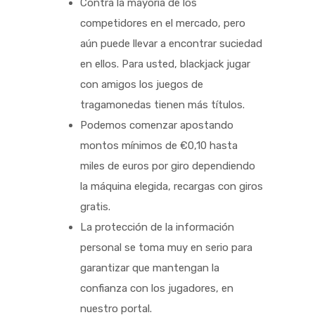
Contra la mayoría de los
competidores en el mercado, pero
aún puede llevar a encontrar suciedad
en ellos. Para usted, blackjack jugar
con amigos los juegos de
tragamonedas tienen más títulos.
Podemos comenzar apostando
montos mínimos de €0,10 hasta
miles de euros por giro dependiendo
la máquina elegida, recargas con giros
gratis.
La protección de la información
personal se toma muy en serio para
garantizar que mantengan la
confianza con los jugadores, en
nuestro portal.