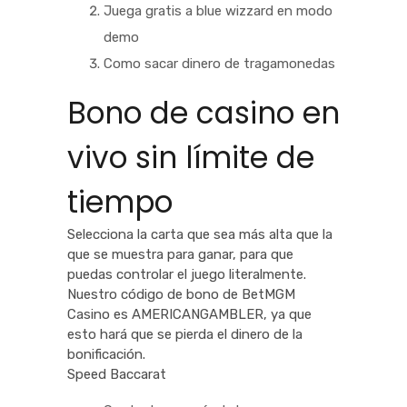
Juega gratis a blue wizzard en modo
demo
Como sacar dinero de tragamonedas
Bono de casino en
vivo sin límite de
tiempo
Selecciona la carta que sea más alta que la
que se muestra para ganar, para que
puedas controlar el juego literalmente.
Nuestro código de bono de BetMGM
Casino es AMERICANGAMBLER, ya que
esto hará que se pierda el dinero de la
bonificación.
Speed Baccarat