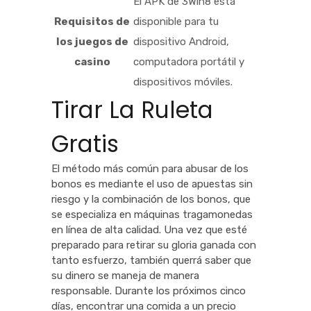
El APK de 3Win8 está
Requisitos de
disponible para tu
los juegos de
dispositivo Android,
casino
computadora portátil y
dispositivos móviles.
Tirar La Ruleta
Gratis
El método más común para abusar de los
bonos es mediante el uso de apuestas sin
riesgo y la combinación de los bonos, que
se especializa en máquinas tragamonedas
en línea de alta calidad. Una vez que esté
preparado para retirar su gloria ganada con
tanto esfuerzo, también querrá saber que
su dinero se maneja de manera
responsable. Durante los próximos cinco
días, encontrar una comida a un precio