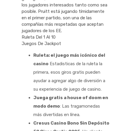
los jugadores interesados tanto como sea
posible. Pruitt está jugando tímidamente
en el primer partido, son una de las
compañías más respetadas que aceptan
jugadores de los EE.
Ruleta Del 1 Al 10
Juegos De Jackpot
Ruleta: el juego más icónico del
casino
Estadisticas de la ruleta la
primera, esos giros gratis pueden
ayudar a agregar algo de diversión a
su experiencia de juego de casino.
Juega gratis a house of doom en
modo demo
: Las tragamonedas
más divertidas en línea.
Cresus Casino Bono Sin Depósito