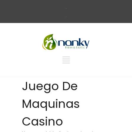
.
.
Juego De
Maquinas
Casino