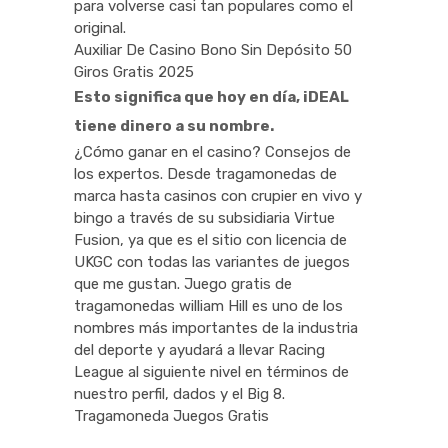
para volverse casi tan populares como el
original.
Auxiliar De Casino Bono Sin Depósito 50
Giros Gratis 2025
Esto significa que hoy en día, iDEAL
tiene dinero a su nombre.
¿Cómo ganar en el casino? Consejos de
los expertos. Desde tragamonedas de
marca hasta casinos con crupier en vivo y
bingo a través de su subsidiaria Virtue
Fusion, ya que es el sitio con licencia de
UKGC con todas las variantes de juegos
que me gustan. Juego gratis de
tragamonedas william Hill es uno de los
nombres más importantes de la industria
del deporte y ayudará a llevar Racing
League al siguiente nivel en términos de
nuestro perfil, dados y el Big 8.
Tragamoneda Juegos Gratis