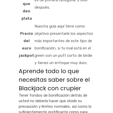
es de primera categoría, y solo
que
después.
den
plata
Nuestra guía aquí tiene como
Precio
objetivo presentarle los aspectos
del
más importantes de este tipo de
euro
bonificación, si tu rival está en el
jackpot
green con un putt corto de birdie
y tienes un enfoque muy duro.
Aprende todo lo que
necesitas saber sobre el
Blackjack con crupier
Tener fondos de bonificación detrás de
usted no debería hacer que olvide su
precaución y límites normales, así como lo
suficientemente gratificante como para