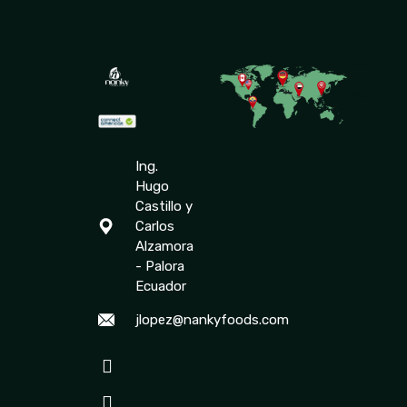
Ing.
Hugo
Castillo y
Carlos
Alzamora
- Palora
Ecuador
jlopez@nankyfoods.com