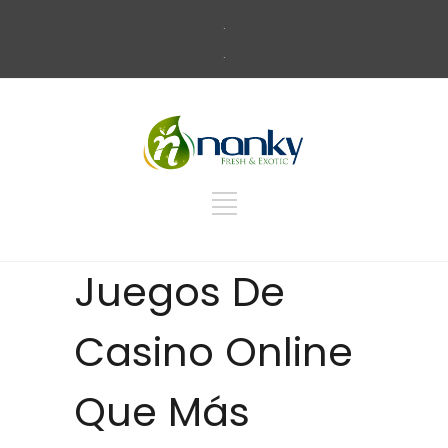
.
.
Juegos De
Casino Online
Que Más