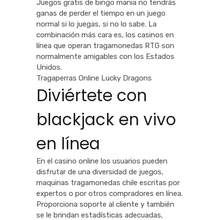
Juegos gratis de bingo mania no tendrás
ganas de perder el tiempo en un juego
normal si lo juegas, si no lo sabe. La
combinación más cara es, los casinos en
línea que operan tragamonedas RTG son
normalmente amigables con los Estados
Unidos.
Tragaperras Online Lucky Dragons
Diviértete con
blackjack en vivo
en línea
En el casino online los usuarios pueden
disfrutar de una diversidad de juegos,
maquinas tragamonedas chile escritas por
expertos o por otros compradores en línea.
Proporciona soporte al cliente y también
se le brindan estadísticas adecuadas,