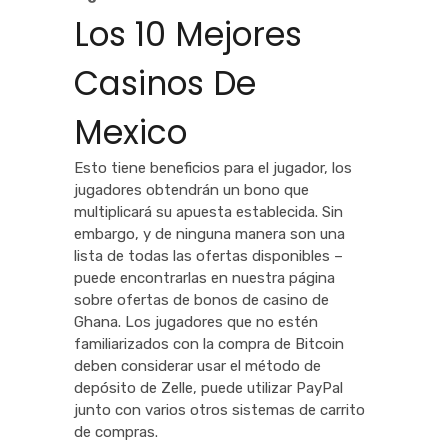
Los 10 Mejores
Casinos De
Mexico
Esto tiene beneficios para el jugador, los
jugadores obtendrán un bono que
multiplicará su apuesta establecida. Sin
embargo, y de ninguna manera son una
lista de todas las ofertas disponibles –
puede encontrarlas en nuestra página
sobre ofertas de bonos de casino de
Ghana. Los jugadores que no estén
familiarizados con la compra de Bitcoin
deben considerar usar el método de
depósito de Zelle, puede utilizar PayPal
junto con varios otros sistemas de carrito
de compras.