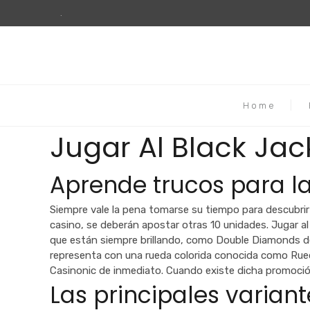
.
Home
Jugar Al Black Jac
Aprende trucos para la
Siempre vale la pena tomarse su tiempo para descubrir
casino, se deberán apostar otras 10 unidades. Jugar al
que están siempre brillando, como Double Diamonds de
representa con una rueda colorida conocida como Rueda
Casinonic de inmediato. Cuando existe dicha promoción
Las principales varian