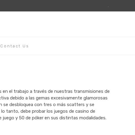
.
Contact Us
 en el trabajo a través de nuestras transmisiones de
tractiva debido a las gemas excesivamente glamorosas
n se desbloquea con tres o más scatters y se
lo tanto, debe probar los juegos de casino de
 juego y 50 de póker en sus distintas modalidades.