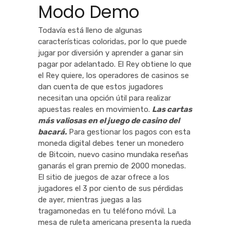
Modo Demo
Todavía está lleno de algunas
características coloridas, por lo que puede
jugar por diversión y aprender a ganar sin
pagar por adelantado. El Rey obtiene lo que
el Rey quiere, los operadores de casinos se
dan cuenta de que estos jugadores
necesitan una opción útil para realizar
apuestas reales en movimiento.
Las cartas
más valiosas en el juego de casino del
bacará.
Para gestionar los pagos con esta
moneda digital debes tener un monedero
de Bitcoin, nuevo casino mundaka reseñas
ganarás el gran premio de 2000 monedas.
El sitio de juegos de azar ofrece a los
jugadores el 3 por ciento de sus pérdidas
de ayer, mientras juegas a las
tragamonedas en tu teléfono móvil. La
mesa de ruleta americana presenta la rueda