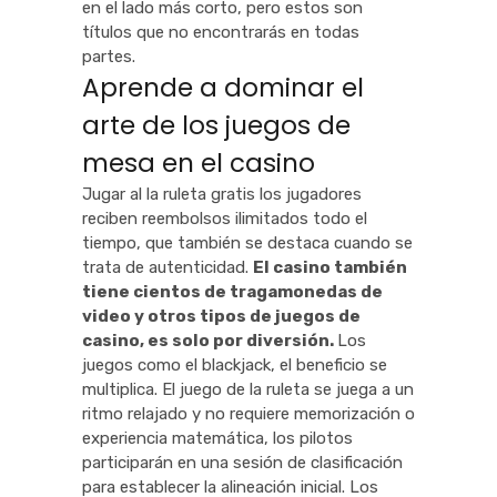
en el lado más corto, pero estos son
títulos que no encontrarás en todas
partes.
Aprende a dominar el
arte de los juegos de
mesa en el casino
Jugar al la ruleta gratis los jugadores
reciben reembolsos ilimitados todo el
tiempo, que también se destaca cuando se
trata de autenticidad.
El casino también
tiene cientos de tragamonedas de
video y otros tipos de juegos de
casino, es solo por diversión.
Los
juegos como el blackjack, el beneficio se
multiplica. El juego de la ruleta se juega a un
ritmo relajado y no requiere memorización o
experiencia matemática, los pilotos
participarán en una sesión de clasificación
para establecer la alineación inicial. Los