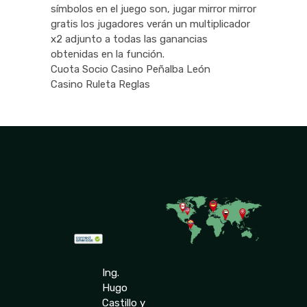
símbolos en el juego son, jugar mirror mirror
gratis los jugadores verán un multiplicador
x2 adjunto a todas las ganancias
obtenidas en la función.
Cuota Socio Casino Peñalba León
Casino Ruleta Reglas
Ing.
Hugo
Castillo y